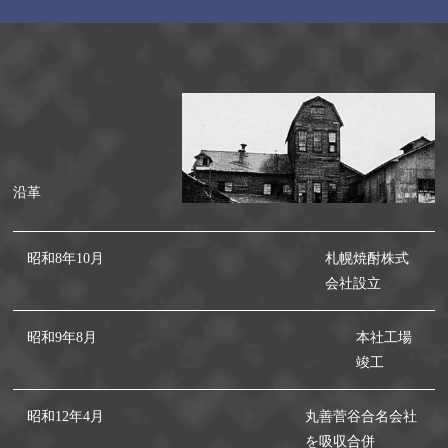
沿革
昭和8年10月
札幌焼酎株式
会社設立
昭和9年8月
本社工場
竣工
昭和12年4月
丸善菅谷合名会社
を吸収合併