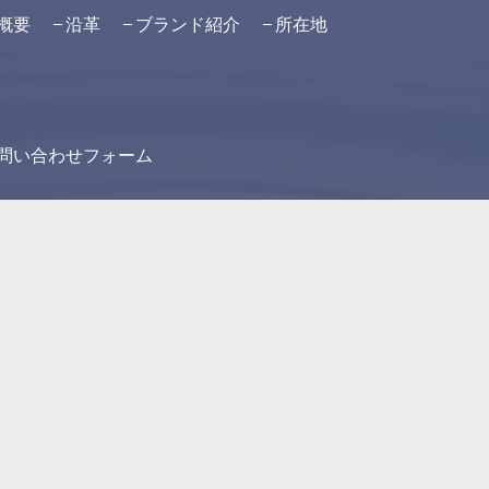
概要
沿革
ブランド紹介
所在地
問い合わせフォーム
お酒は二十歳になってから
飲酒運転は法律で禁止されています。
授乳期の飲酒は胎児・乳児の発育に悪影響を与えるおそれがあ