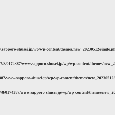
.sapporo-shusei.jp/wp/wp-content/themes/new_20230512/single.p
/7/8/0174387/www.sapporo-shusei.jp/wp/wp-content/themes/new_2
387/www.sapporo-shusei.jp/wp/wp-content/themes/new_20230512/
7/8/0174387/www.sapporo-shusei.jp/wp/wp-content/themes/new_20