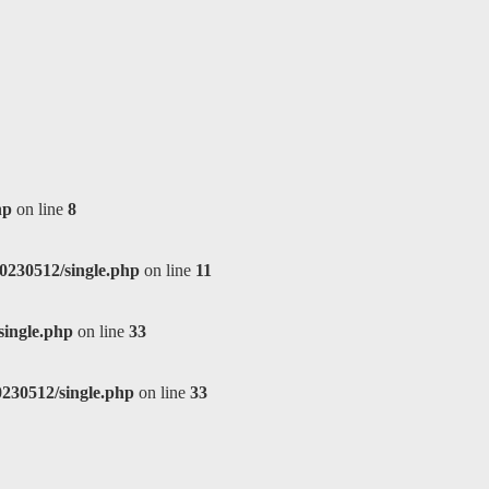
hp
on line
8
0230512/single.php
on line
11
single.php
on line
33
230512/single.php
on line
33