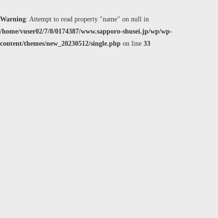
Warning
: Attempt to read property "name" on null in
/home/vuser02/7/8/0174387/www.sapporo-shusei.jp/wp/wp-
content/themes/new_20230512/single.php
on line
33