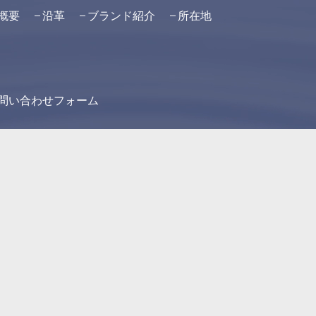
概要
沿革
ブランド紹介
所在地
問い合わせフォーム
お酒は二十歳になってから
飲酒運転は法律で禁止されています。
授乳期の飲酒は胎児・乳児の発育に悪影響を与えるおそれがあ