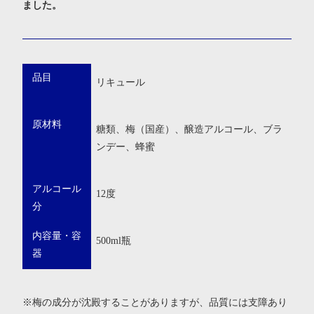
ました。
品目
リキュール
原材料
糖類、梅（国産）、醸造アルコール、ブラ
ンデー、蜂蜜
アルコール
12度
分
内容量・容
500ml瓶
器
※梅の成分が沈殿することがありますが、品質には支障あり